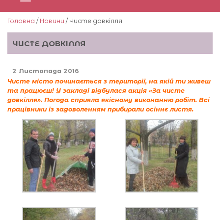
Головна
/
Новини
/ Чисте довкілля
ЧИСТЕ ДОВКІЛЛЯ
2 Листопада 2016
Чисте місто починається з території, на якій ти живеш
та працюєш! У закладі відбулася акція «За чисте
довкілля». Погода сприяла якісному виконанню робіт. Всі
працівники із задоволенням прибирали осіннє листя.