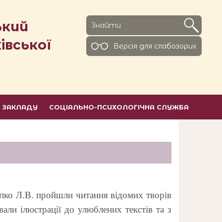
ький
івської
Версiя для слабозорих
Ь ЗАКЛАДУ
СОЦІАЛЬНО-ПСИХОЛОГІЧНА СЛУЖБА
опко Л.В. пройшли читання відомих творів
али ілюстрації до улюблених текстів та з