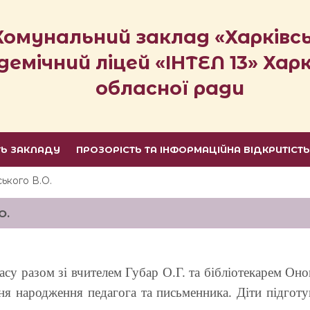
Комунальний заклад «Харківс
демічний ліцей «ІНТЕЛ 13» Харк
обласної ради
ТЬ ЗАКЛАДУ
ПРОЗОРІСТЬ ТА ІНФОРМАЦІЙНА ВІДКРИТІСТ
ького В.О.
О.
су разом зі вчителем Губар О.Г. та бібліотекарем Он
я народження педагога та письменника. Діти підготув