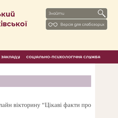
ький
івської
Версiя для слабозорих
Ь ЗАКЛАДУ
СОЦІАЛЬНО-ПСИХОЛОГІЧНА СЛУЖБА
лайн вікторину “Цікаві факти про