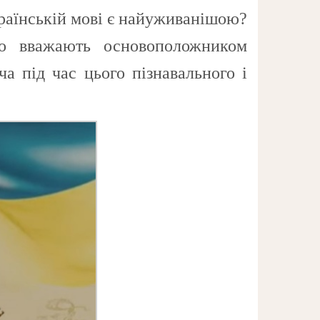
країнській мові є найуживанішою?
го вважають основоположником
а під час цього пізнавального і