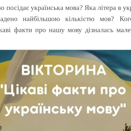
тю посідає українська мова? Яка літера в у
ладено найбільшою кількістю мов? Ко
ікаві факти про нашу мову дізналась малеч