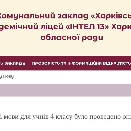
Комунальний заклад «Харківс
демічний ліцей «ІНТЕЛ 13» Харк
обласної ради
ТЬ ЗАКЛАДУ
ПРОЗОРІСТЬ ТА ІНФОРМАЦІЙНА ВІДКРИТІСТ
ку мову
 мови для учнів 4 класу було проведено он