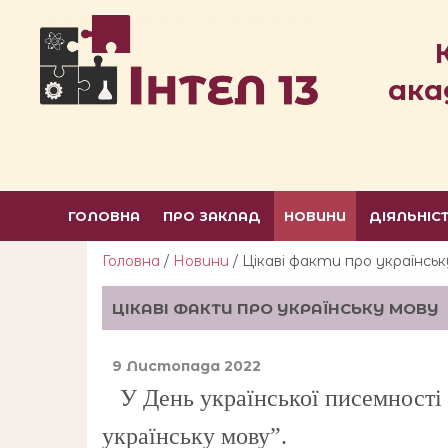
ака
ГОЛОВНА
ПРО ЗАКЛАД
НОВИНИ
ДІЯЛЬНІС
Головна
/
Новини
/ Цікаві факти про українсь
ЦІКАВІ ФАКТИ ПРО УКРАЇНСЬКУ МОВУ
9 Листопада 2022
У День української писемності і
українську мову”.