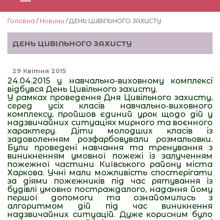
Головна
/
Новини
/ ДЕНЬ ЦИВІЛЬНОГО ЗАХИСТУ
ДЕНЬ ЦИВІЛЬНОГО ЗАХИСТУ
29 Квітня 2015
24.04.2015 у навчально-виховному комплексі
відбувся День Цивільного захисту.
У рамках проведення Дня Цивільного захисту,
серед усіх класів навчально-виховного
комплексу, пройшов єдиний урок щодо дій у
надзвичайних ситуаціях мирного та воєнного
характеру. Діти молодших класів із
задоволенням розфарбовували розмальовки.
Були проведені навчання та тренування з
виникненням умовної пожежі із залученням
пожежної частини Київського району міста
Харкова. Учні мали можливість спостерігати
за діями пожежників під час рятування із
будівлі умовно постраждалого, надання йому
першої допомоги та ознайомились з
алгоритмом дій під час виникнення
надзвичайних ситуацій. Дуже корисним було