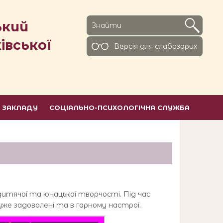
ький
івської
Версiя для слабозорих
Ь ЗАКЛАДУ
СОЦІАЛЬНО-ПСИХОЛОГІЧНА СЛУЖБА
дитячої та юнацької творчості. Під час
уже задоволені та в гарному настрої.