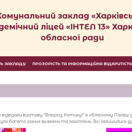
Комунальний заклад «Харківс
демічний ліцей «ІНТЕЛ 13» Харк
обласної ради
ТЬ ЗАКЛАДУ
ПРОЗОРІСТЬ ТА ІНФОРМАЦІЙНА ВІДКРИТІСТ
 відвідали виставу “Вперед, Котику!” в обласному Палаці 
уло багато різних вражень та захоплень. Всі залишились д