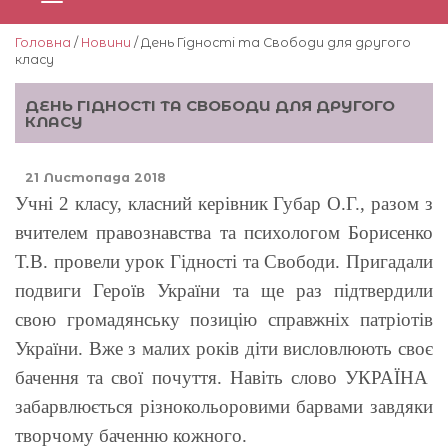
Головна
/
Новини
/ День Гідності та Свободи для другого
класу
ДЕНЬ ГІДНОСТІ ТА СВОБОДИ ДЛЯ ДРУГОГО
КЛАСУ
21 Листопада 2018
Учні 2 класу, класний керівник Губар О.Г., разом з
вчителем правознавства та психологом Борисенко
Т.В. провели урок Гідності та Свободи. Пригадали
подвиги Героїв України та ще раз підтвердили
свою громадянську позицію справжніх патріотів
України. Вже з малих років діти висловлюють своє
бачення та свої почуття. Навіть слово УКРАЇНА
забарвлюється різнокольоровими барвами завдяки
творчому баченню кожного.