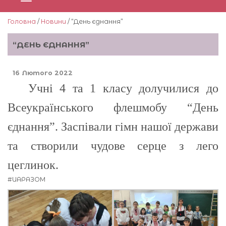
Головна
/
Новини
/ “День єднання”
“ДЕНЬ ЄДНАННЯ”
16 Лютого 2022
Учні 4 та 1 класу долучилися до
Всеукраїнського флешмобу “День
єднання”. Заспівали гімн нашої держави
та створили чудове серце з лего
цеглинок.
#UAРАЗОМ