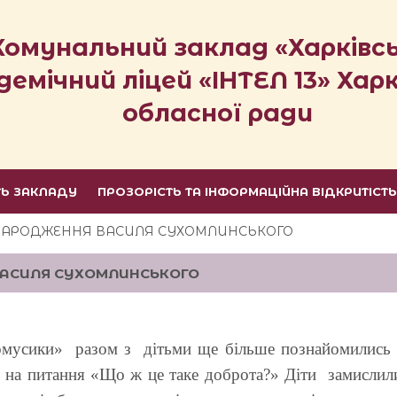
Комунальний заклад «Харківс
демічний ліцей «ІНТЕЛ 13» Харк
обласної ради
ТЬ ЗАКЛАДУ
ПРОЗОРІСТЬ ТА ІНФОРМАЦІЙНА ВІДКРИТІСТ
Я НАРОДЖЕННЯ ВАСИЛЯ СУХОМЛИНСЬКОГО
 ВАСИЛЯ СУХОМЛИНСЬКОГО
сики» разом з дітьми ще більше познайомились зі
ли на питання «Що ж це таке доброта?» Діти замислил