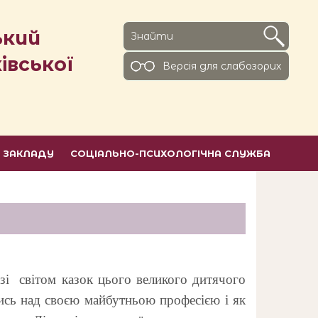
ький
івської
Версiя для слабозорих
Ь ЗАКЛАДУ
СОЦІАЛЬНО-ПСИХОЛОГІЧНА СЛУЖБА
 світом казок цього великого дитячого
ись над своєю майбутньою професією і як