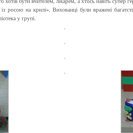
хотів бути вчителем, лікарем, а хтось навіть супер ге
з росою на крилі». Вихованці були вражені багатств
іотека у групі.