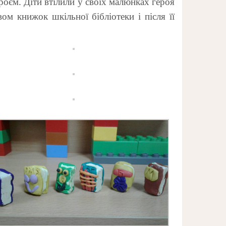
роєм. Діти втілили у своїх малюнках героя
ом книжок шкільної бібліотеки і після її