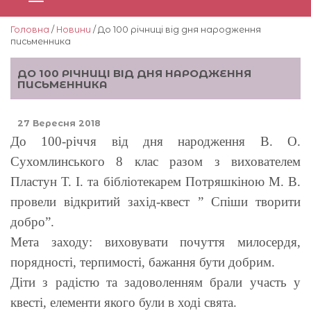
Головна
/
Новини
/ До 100 річниці від дня народження
письменника
ДО 100 РІЧНИЦІ ВІД ДНЯ НАРОДЖЕННЯ
ПИСЬМЕННИКА
27 Вересня 2018
До 100-річчя від дня народження В. О.
Сухомлинського 8 клас разом з вихователем
Пластун Т. І. та бібліотекарем Потряшкіною М. В.
провели відкритий захід-квест ” Спіши творити
добро”.
Мета заходу: виховувати почуття милосердя,
порядності, терпимості, бажання бути добрим.
Діти з радістю та задоволенням брали участь у
квесті, елементи якого були в ході свята.