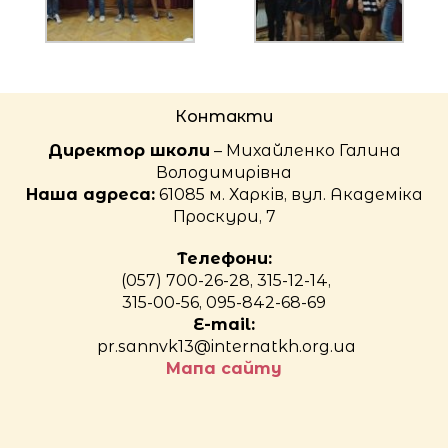
Контакти
Директор школи
– Михайленко Галина
Володимирівна
Наша адреса:
61085 м. Харків, вул. Академіка
Проскури, 7
Телефони:
(057) 700-26-28, 315-12-14,
315-00-56, 095-842-68-69
E-mail:
pr.sannvk13@internatkh.org.ua
Мапа сайту