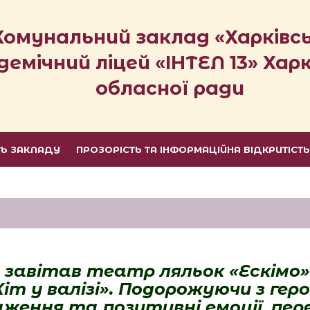
Комунальний заклад «Харківс
демічний ліцей «ІНТЕЛ 13» Харк
обласної ради
ТЬ ЗАКЛАДУ
ПРОЗОРІСТЬ ТА ІНФОРМАЦІЙНА ВІДКРИТІСТ
 завітав театр ляльок «
Ескімо
»
К
і
т
у
валізі
». Подорожуючи з гер
ження та позитивні емоції, пере