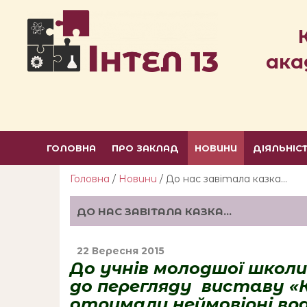
ака
ГОЛОВНА
ПРО ЗАКЛАД
НОВИНИ
ДІЯЛЬНІС
Головна
/
Новини
/ До нас завітала казка…
ДО НАС ЗАВІТАЛА КАЗКА…
22 Вересня 2015
До учнів молодшої школи
до перегляду виставу «
отримали неймовірні вра