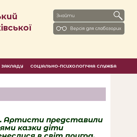
ький
івської
Версiя для слабозорих
Ь ЗАКЛАДУ
СОЦІАЛЬНО-ПСИХОЛОГІЧНА СЛУЖБА
.
Артисти
представили
оями казки діти
неслися в світ пригод.