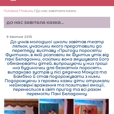
Головна
/
Новини
/ До нас завітала казка…
ДО НАС ЗАВІТАЛА КАЗКА…
9 Квітня 2015
До учнів молодшої школи завітав театр
ляльок, учасники якого представили до
перегляду виставу «Пригоди поросяти
Фунтика», в якій розповіли як Фунтик утік від
пані Беладонни, оскільки вона змушувала його
обманювати дітей,
випрошуючи
у них гроші
«на будиночки для безхатніх поросят»,
випадково зустрів у лісі дядечка Мокуса та
Бамбіно й став подорожувати з ними.
Подорожуючи з героями казки діти отримали
неймовірні враження та позитивні емоції,
перенеслися в світ пригод та всі разом
перемогли Пані Беладонну.