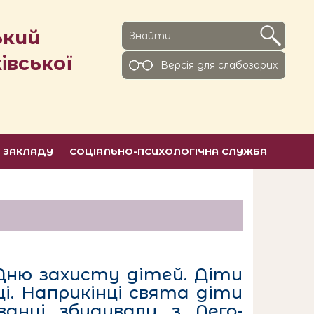
ький
івської
Версiя для слабозорих
Ь ЗАКЛАДУ
СОЦІАЛЬНО-ПСИХОЛОГІЧНА СЛУЖБА
е Дню захисту дітей. Діти
ці. Наприкінці свята діти
анці збудували з Лего-