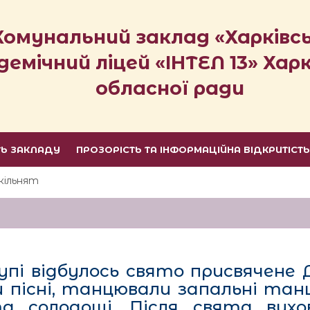
Комунальний заклад «Харківс
демічний ліцей «ІНТЕЛ 13» Харк
обласної ради
ТЬ ЗАКЛАДУ
ПРОЗОРІСТЬ ТА ІНФОРМАЦІЙНА ВІДКРИТІСТ
кільнят
групі відбулось свято присвячен
ли пісні, танцювали запальні тан
 солодощі. Після свята вихов