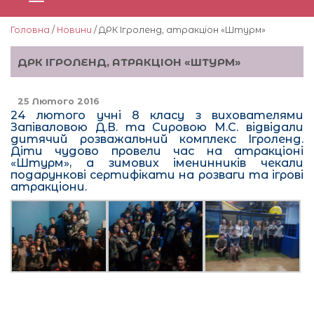
Головна
/
Новини
/ ДРК Ігроленд, атракціон «Штурм»
ДРК ІГРОЛЕНД, АТРАКЦІОН «ШТУРМ»
25 Лютого 2016
24 лютого учні 8 класу з вихователями
Запіваловою Д.В. та Сировою М.С. відвідали
дитячий розважальний комплекс Ігроленд.
Діти чудово провели час на атракціоні
«Штурм», а зимових іменинників чекали
подарункові сертифікати на розваги та ігрові
атракціони.