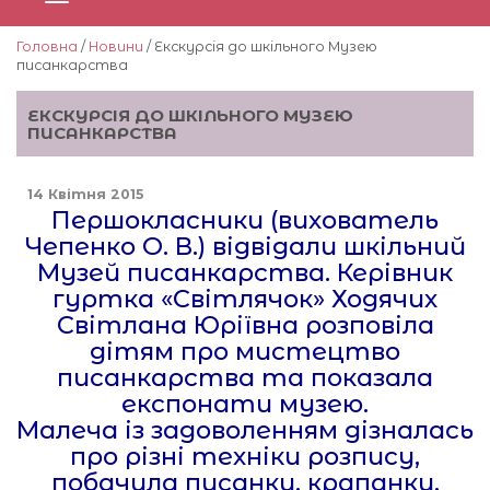
Головна
/
Новини
/ Екскурсія до шкільного Музею
писанкарства
ЕКСКУРСІЯ ДО ШКІЛЬНОГО МУЗЕЮ
ПИСАНКАРСТВА
14 Квітня 2015
Першокласники (вихователь
Чепенко О. В.) відвідали шкільний
Музей писанкарства. Керівник
гуртка «Світлячок» Ходячих
Світлана Юріївна розповіла
дітям про мистецтво
писанкарства та показала
експонати музею.
Малеча із задоволенням дізналась
про різні техніки розпису,
побачила писанки, крапанки,