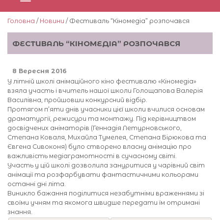
Головна
/
Новини
/ Фестиваль “Кіномедіа” розпочався
ФЕСТИВАЛЬ “КІНОМЕДІА” РОЗПОЧАВСЯ
8 Вересня 2016
У літній школі анімаційного кіно фестивалю «Кіномедіа»
взяла участь і вчитель нашої школи Голощапова Валерія
Василівна, пройшовши конкурсний відбір.
Протягом п’яти днів учасники цієї школи вчилися основам
драматургії, режисури та монтажу. Під керівництвом
досвідчених аніматорів (Геннадія Летурновського,
Степана Коваля, Михайла Тумелея, Степана Бірюкова та
Євгена Сивоконя) було створено власну анімацію про
важливість медіаграмотності в сучасному світі.
Участь у цій школі дозволила зануритися у чарівний світ
анімації та розфарбувати фантастичними кольорами
останні дні літа.
Виникло бажання поділитися незабутніми враженнями зі
своїми учням та якомога швидше передати їм отримані
знання.