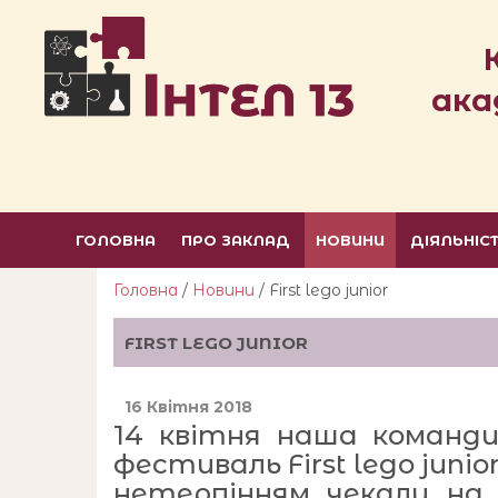
ака
ГОЛОВНА
ПРО ЗАКЛАД
НОВИНИ
ДІЯЛЬНІС
Головна
/
Новини
/ First lego junior
FIRST LEGO JUNIOR
16 Квітня 2018
14 квітня наша команди
фестиваль First lego junio
нетерпінням чекали на 