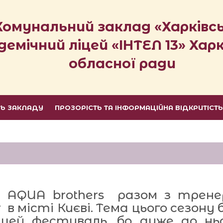
Комунальний заклад «Харківс
демічний ліцей «ІНТЕЛ 13» Харк
обласної ради
ТЬ ЗАКЛАДУ
ПРОЗОРІСТЬ ТА ІНФОРМАЦІЙНА ВІДКРИТІСТ
 AQUA brothers разом з тренеро
r в місті Києві. Тема цього сезону 
цей фестиваль, бо дуже до нь