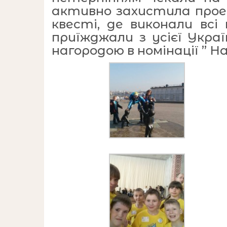
активно захистила проек
квесті, де виконали всі
приїжджали з усієї Укра
нагородою в номінації ” Н