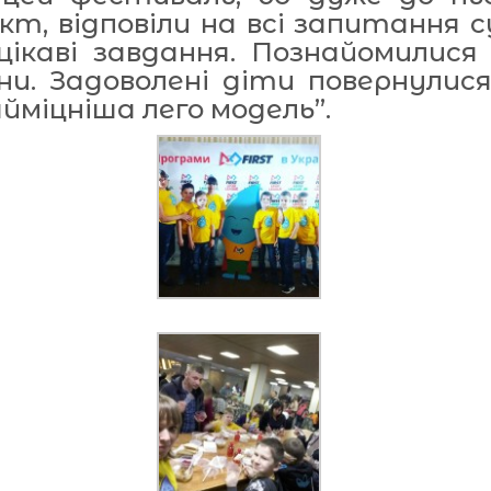
т, відповіли на всі запитання с
 цікаві завдання. Познайомилися
їни. Задоволені діти повернули
айміцніша лего модель”.