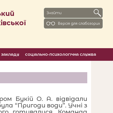
ький
івської
Версiя для слабозорих
Ь ЗАКЛАДУ
СОЦІАЛЬНО-ПСИХОЛОГІЧНА СЛУЖБА
м Букій О. А. відвідали
була “Пригоди води”. Учні з
ого готувалися. Команда