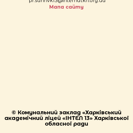
pr.sannvk13@internatkh.org.ua
Мапа сайту
© Комунальний заклад «Харківський
академічний ліцей «ІНТЕЛ 13» Харківської
обласної ради