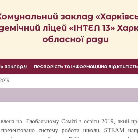
Комунальний заклад «Харківс
демічний ліцей «ІНТЕЛ 13» Харк
обласної ради
ТЬ ЗАКЛАДУ
ПРОЗОРІСТЬ ТА ІНФОРМАЦІЙНА ВІДКРИТІСТ
2019
ена на Глобальному Саміті з освіти 2019, який про
 презентовано систему роботи школи, STEAM напря