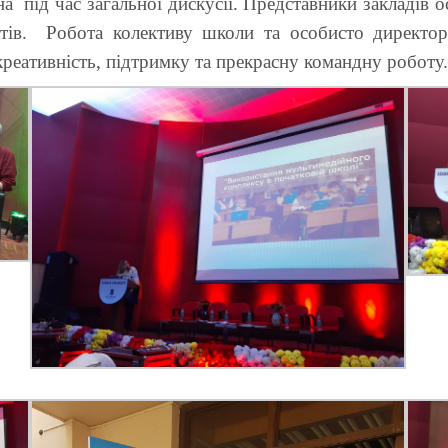
а під час загальної дискусії. Представники закладів о
ектів. Робота колективу школи та особисто директ
 креативність, підтримку та прекрасну командну роботу.