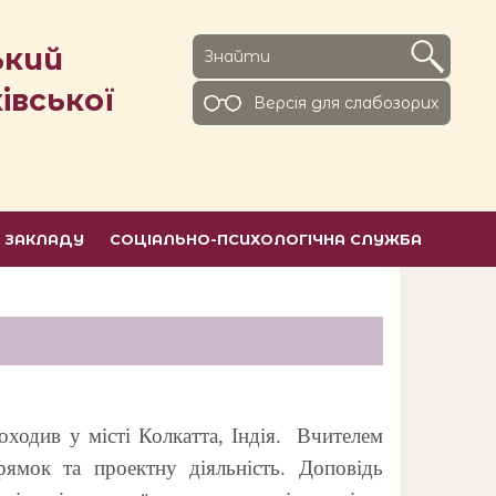
ький
івської
Версiя для слабозорих
Ь ЗАКЛАДУ
СОЦІАЛЬНО-ПСИХОЛОГІЧНА СЛУЖБА
ходив у місті Колкатта, Індія. Вчителем
мок та проектну діяльність. Доповідь