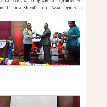
світи різних країн проявили зацікавленість
орки
Галини
Михайленко була відзначена