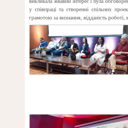
викликала жвавий інтерес і була обговорен
у співпраці та створенні спільних про
грамотою за визнання, відданість роботі,