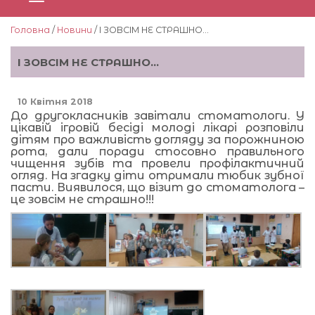
Головна
/
Новини
/ І ЗОВСІМ НЕ СТРАШНО…
І ЗОВСІМ НЕ СТРАШНО…
10 Квітня 2018
До другокласників завітали стоматологи. У
цікавій ігровій бесіді молоді лікарі розповіли
дітям про важливість догляду за порожниною
рота, дали поради стосовно правильного
чищення зубів та провели профілактичний
огляд. На згадку діти отримали тюбик зубної
пасти. Виявилося, що візит до стоматолога –
це зовсім не страшно!!!