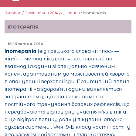
Головна
/
Архів новин 2014 р.
,
Новини
/ Іпотерапія
ІПОТЕРАПІЯ
16 Жовтня 2014
Іпотерапія
(від грецького слова «гіппос» —
кінь) — метод
лікування
, заснований на
взаємодії людини зі спеціально навченим
конем, адаптованим до можливостей хворого
в опануванні верхової їзди. Позитивний вплив
іпотерапії на здоров’я людини виявляється
завдяки тому, що їзда верхи вимагає
постійного тренування базових
рефлексів
, що
передбачають відповідну участь м’язів тіла,
а це відіграє велику роль у лікуванні опорно-
рухової системи . Учні 9-Б класу часті гості у
Харківському обласному
Палаці дитячої