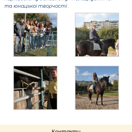
та
юнацької творчості
.
Контакти