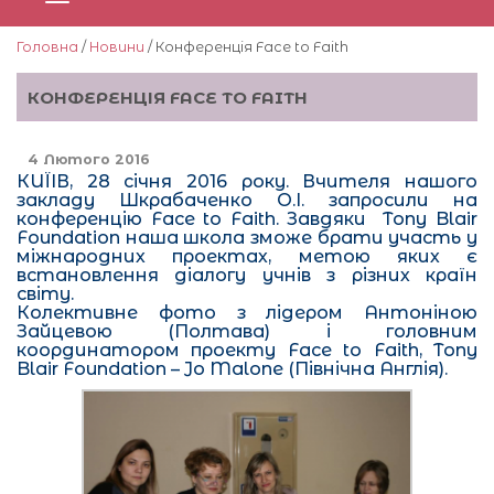
Головна
/
Новини
/ Конференція Face to Faith
КОНФЕРЕНЦІЯ FACE TO FAITH
4 Лютого 2016
КИЇІВ, 28 січня 2016 року. Вчителя нашого
закладу Шкрабаченко О.І. запросили на
конференцію Face to Faith. Завдяки Tony Blair
Foundation наша школа зможе брати участь у
міжнародних проектах, метою яких є
встановлення діалогу учнів з різних країн
світу.
Колективне фото з лідером Антоніною
Зайцевою (Полтава) і головним
координатором проекту Face to Faith, Tony
Blair Foundation – Jo Malone (Північна Англія).