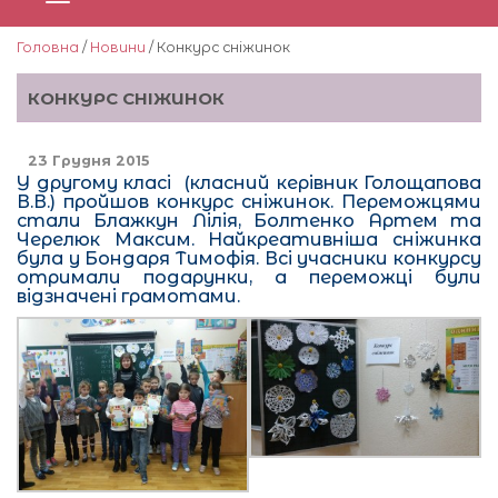
Головна
/
Новини
/ Конкурс сніжинок
КОНКУРС СНІЖИНОК
23 Грудня 2015
У другому класі (класний керівник Голощапова
В.В.) пройшов конкурс сніжинок. Переможцями
стали Блажкун Лілія, Болтенко Артем та
Черелюк Максим. Найкреативніша сніжинка
була у Бондаря Тимофія. Всі учасники конкурсу
отримали подарунки, а переможці були
відзначені грамотами.