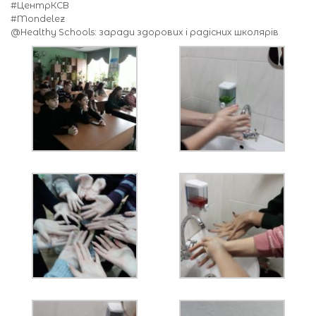
#ЦентрКСВ
#Mondelez
@Healthy Schools: заради здорових і радісних школярів