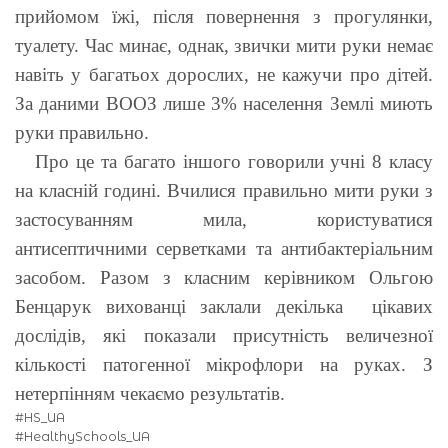
прийомом їжі, після повернення з прогулянки,
туалету. Час минає, однак, звички мити руки немає
навіть у багатьох дорослих, не кажучи про дітей.
За даними ВООЗ лише 3% населення Землі миють
руки правильно.
Про це та багато іншого говорили учні 8 класу
на класній годині. Вчилися правильно мити руки з
застосуванням мила, користуватися
антисептичними серветками та антибактеріальним
засобом. Разом з класним керівником Ольгою
Бенцарук вихованці заклали декілька цікавих
дослідів, які показали присутність величезної
кількості патогенної мікрофлори на руках. З
нетерпінням чекаємо результатів.
#HS_UA
#HealthySchools_UA