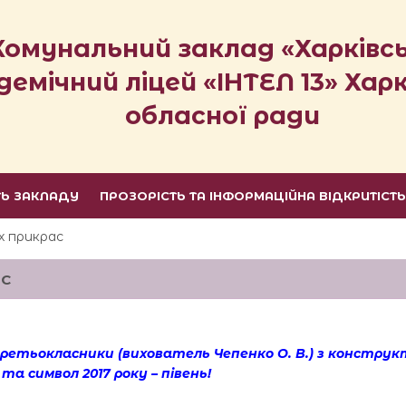
Комунальний заклад «Харківс
демічний ліцей «ІНТЕЛ 13» Харк
обласної ради
ТЬ ЗАКЛАДУ
ПРОЗОРІСТЬ ТА ІНФОРМАЦІЙНА ВІДКРИТІСТ
х прикрас
АС
третьокласники (вихователь Чепенко О. В.) з констру
та символ 2017 року – півень!