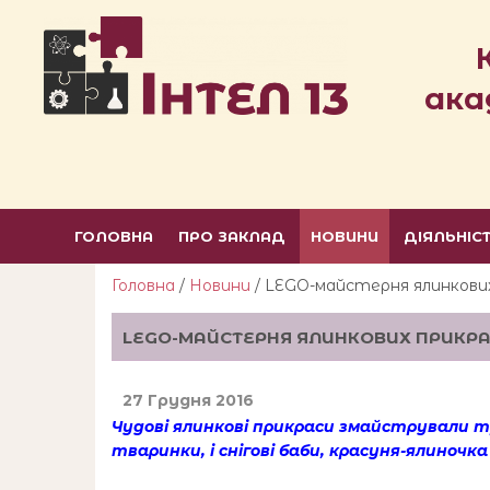
ака
ГОЛОВНА
ПРО ЗАКЛАД
НОВИНИ
ДІЯЛЬНІС
Головна
/
Новини
/ LEGO-майстерня ялинкови
LEGO-МАЙСТЕРНЯ ЯЛИНКОВИХ ПРИКР
27 Грудня 2016
Чудові ялинкові прикраси змайстрували 
тваринки, і снігові баби, красуня-ялиночка 