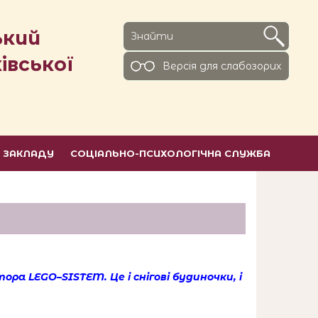
ький
івської
Версiя для слабозорих
Ь ЗАКЛАДУ
СОЦІАЛЬНО-ПСИХОЛОГІЧНА СЛУЖБА
ктора
LEGO
–
SISTEM
. Це і снігові будиночки, і