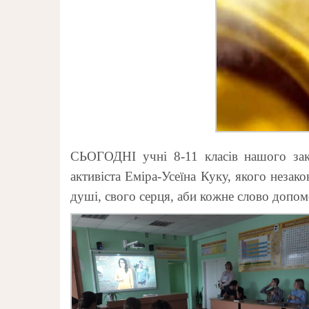
СЬОГОДНІ учні 8-11 класів нашого зак
активіста Еміра-Усеїна Куку, якого незак
душі, свого серця, аби кожне слово допомо