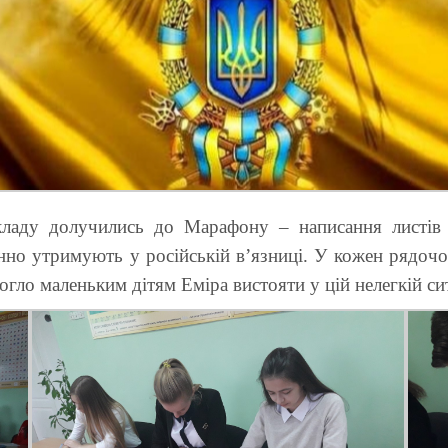
ладу долучились до Марафону – написання листів н
онно утримують у російській в’язниці. У кожен рядоч
гло маленьким дітям Еміра вистояти у цій нелегкій ситу