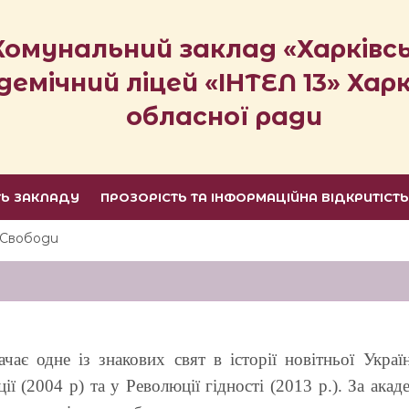
Комунальний заклад «Харківс
демічний ліцей «ІНТЕЛ 13» Харк
обласної ради
ТЬ ЗАКЛАДУ
ПРОЗОРІСТЬ ТА ІНФОРМАЦІЙНА ВІДКРИТІСТ
 Свободи
чає одне із знакових свят в історії новітньої Укра
ї (2004 р) та у Революції гідності (2013 р.). За ака