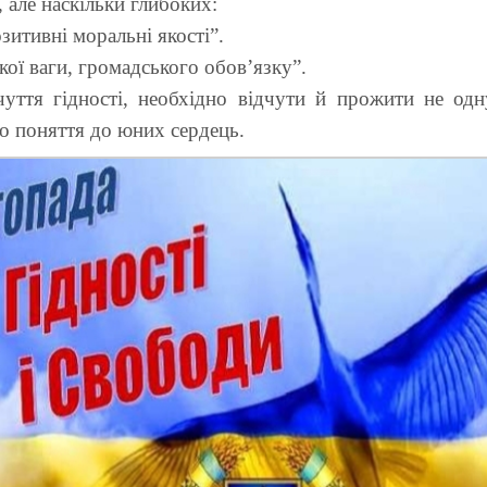
, але наскільки глибоких:
зитивні моральні якості”.
ої ваги, громадського обов’язку”.
уття гідності, необхідно відчути й прожити не одн
го поняття до юних сердець.