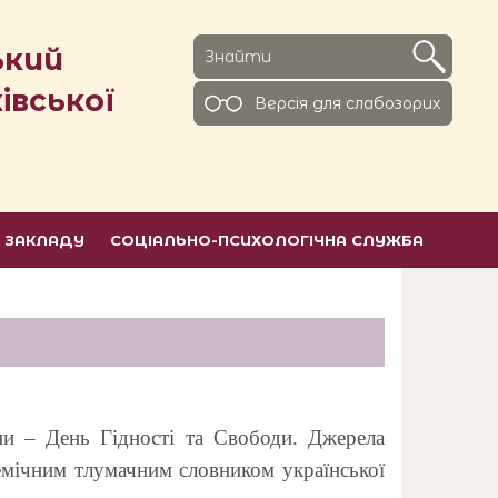
ький
івської
Версiя для слабозорих
Ь ЗАКЛАДУ
СОЦІАЛЬНО-ПСИХОЛОГІЧНА СЛУЖБА
їни – День Гідності та Свободи. Джерела
демічним тлумачним словником української