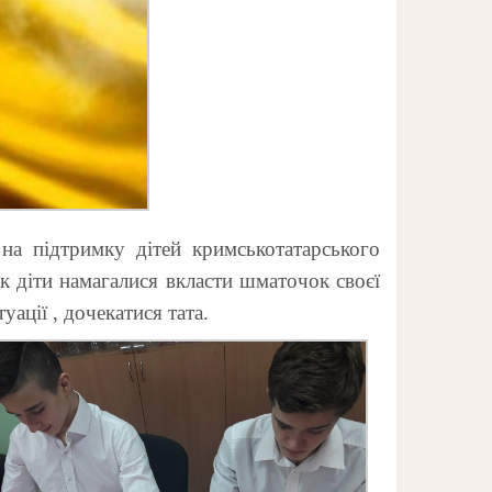
а підтримку дітей кримськотатарського
ок діти намагалися вкласти шматочок своєї
ації , дочекатися тата.