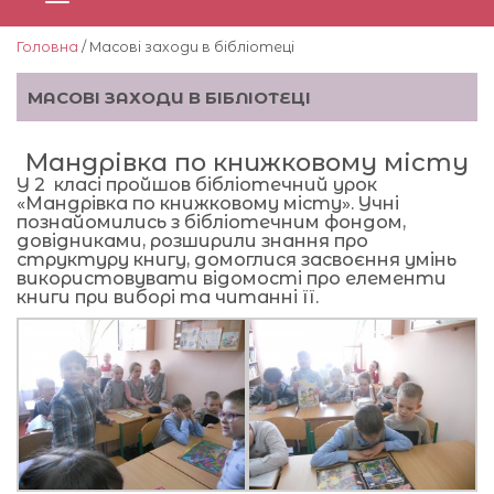
Головна
/ Масові заходи в бібліотеці
МАСОВІ ЗАХОДИ В БІБЛІОТЕЦІ
Мандрівка по книжковому місту
У 2 класі пройшов бібліотечний урок
«Мандрівка по книжковому місту». Учні
познайомились з бібліотечним фондом,
довідниками, розширили знання про
структуру книгу, домоглися засвоєння умінь
використовувати відомості про елементи
книги при виборі та читанні її.