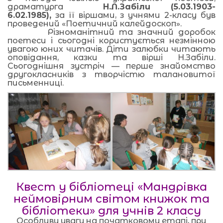
драматурга
Н.Л.Забіли (5.03.1903-
6.02.1985),
за її віршами, з учнями 2-класу був
проведений «Поетичний калейдоскоп».
Різноманітний та значний доробок
поетеси і сьогодні користується незмінною
увагою юних читачів. Діти залюбки читають
оповідання, казки та вірші Н.Забіли.
Сьогоднішня зустріч — перше знайомство
другокласників з творчістю талановитої
письменниці.
Квест у бібліотеці «Мандрівка
неймовірним світом книжок та
бібліотеки» для учнів 2 класу
Особливу увагу на початковому етапі, при