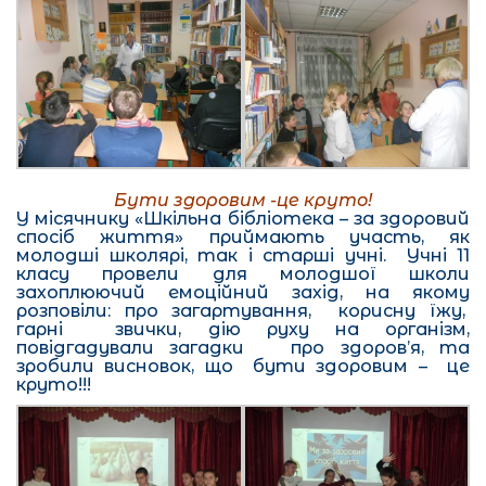
Бути здоровим -це круто!
У місячнику «Шкільна бібліотека – за здоровий
спосіб життя» приймають участь, як
молодші школярі, так і старші учні. Учні 11
класу провели для молодшої школи
захоплюючий емоційний захід, на якому
розповіли: про загартування, корисну їжу,
гарні звички, дію руху на організм,
повідгадували загадки про здоров’я, та
зробили висновок, що бути здоровим – це
круто!!!