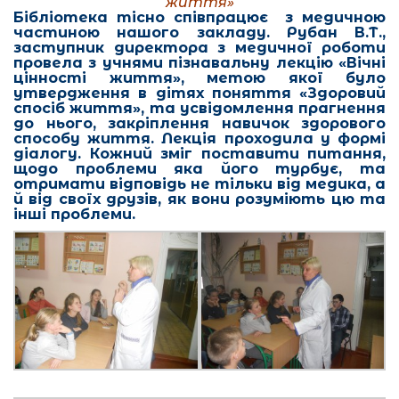
життя»
Бібліотека тісно співпрацює з медичною
частиною нашого закладу. Рубан В.Т.,
заступник директора з медичної роботи
провела з учнями пізнавальну лекцію «Вічні
цінності життя», метою якої було
утвердження в дітях поняття «Здоровий
спосіб життя», та усвідомлення прагнення
до нього, закріплення навичок здорового
способу життя. Лекція проходила у формі
діалогу. Кожний зміг поставити питання,
щодо проблеми яка його турбує, та
отримати відповідь не тільки від медика, а
й від своїх друзів, як вони розуміють цю та
інші проблеми.