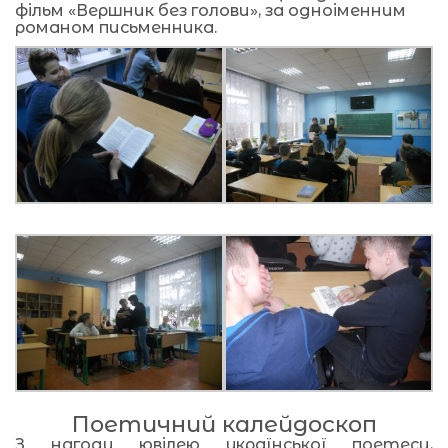
фільм «Вершник без голови», за одноіменним
романом письменника.
Поетичний калейдоскоп
З нагоди ювілею української поетеси,