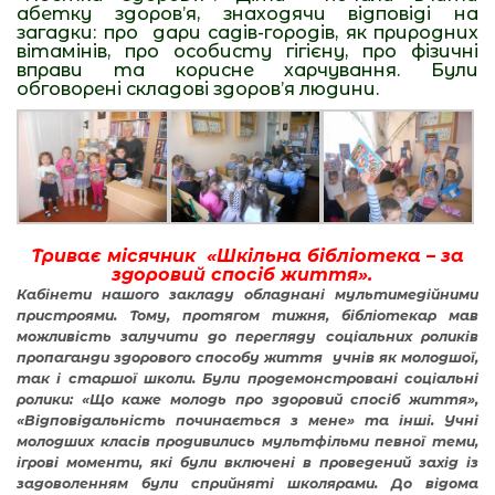
абетку здоров’я, знаходячи відповіді на
загадки: про дари садів-городів, як природних
вітамінів, про особисту гігієну, про фізичні
вправи та корисне харчування. Були
обговорені складові здоров’я людини.
Триває місячник
«Шкільна бібліотека – за
здоровий спосіб життя».
Кабінети нашого закладу обладнані мультимедійними
пристроями. Тому, протягом тижня, бібліотекар мав
можливість залучити до перегляду соціальних роликів
пропаганди здорового способу життя учнів як молодшої,
так і старшої школи. Були продемонстровані соціальні
ролики: «Що каже молодь про здоровий спосіб життя»,
«Відповідальність починається з мене» та інші. Учні
молодших класів продивились мультфільми певної теми,
ігрові моменти, які були включені в проведений захід із
задоволенням були сприйняті школярами. До відома