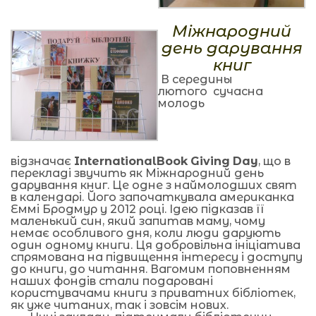
Міжнародний
день дарування
книг
В середины
лютого сучасна
молодь
відзначає
International
Book
Giving
Day
, що в
перекладі звучить як Міжнародний день
дарування книг. Це одне з наймолодших свят
в календарі. Його започаткувала американка
Еммі Бродмур у 2012 році. Ідею підказав її
маленький син, який запитав маму, чому
немає особливого дня, коли люди дарують
один одному книги. Ця добровільна ініціатива
спрямована на підвищення інтересу і доступу
до книги, до читання. Вагомим поповненням
наших фондів стали подаровані
користувачами книги з приватних бібліотек,
як уже читаних, так і зовсім нових.