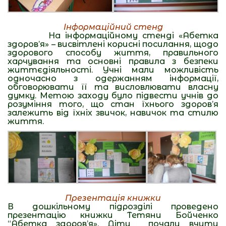
Інформаційний стенд
На інформаційному стенді «Абетка
здоров’я» – висвітлені корисні посилання, щодо
здорового способу життя, правильного
харчування та основні правила з безпеки
життєдіяльності. Учні мали можливість
одночасно з одержанням інформації,
обговорювати її та висловлювати власну
думку. Метою заходу було підвести учнів до
розуміння того, що стан їхнього здоров’я
залежить від їхніх звичок, навичок та стилю
життя.
Презентація книжки
В дошкільному підрозділі проведено
презентацію книжки Тетяни Бойченко
“Абетка здоров’я». Діти почали вчити