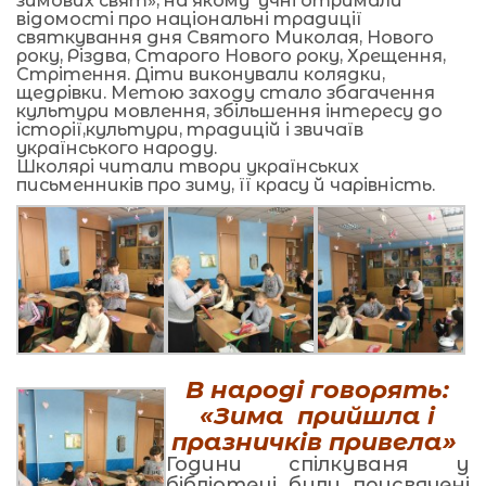
зимових свят», на якому учні отримали
відомості про національні традиції
святкування дня Святого Миколая, Нового
року, Різдва, Старого Нового року, Хрещення,
Стрітення. Діти виконували колядки,
щедрівки. Метою заходу стало збагачення
культури мовлення, збільшення інтересу до
історії,культури, традицій і звичаїв
українського народу.
Школярі читали твори українських
письменників про зиму, її красу й чарівність.
В народі говорять:
«Зима прийшла і
празничків привела»
Години спілкуваня у
бібліотеці були присвячені