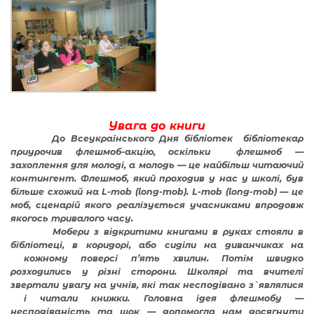
Увага до книги
До Всеукраїнського Дня бібліотек бібліотекар
приурочив флешмоб-акцію, оскільки флешмоб —
захоплення для молоді, а молодь — це найбільш читаючий
контингент. Флешмоб, який проходив у нас у школі, був
більше схожий на L-mob (long-mob). L-mob (long-mob) — це
моб, сценарій якого реалізується учасниками впродовж
якогось тривалого часу.
Мобери з відкритими книгами в руках стояли в
бібліотеці, в коридорі, або сиділи на диванчиках на
кожному поверсі п’ять хвилин. Потім швидко
розходились у різні сторони. Школярі та вчителі
звертали увагу на учнів, які так несподівано з`являлися
і читали книжки. Головна ідея флешмобу —
несподіваність та шок — допомогла нам досягнути