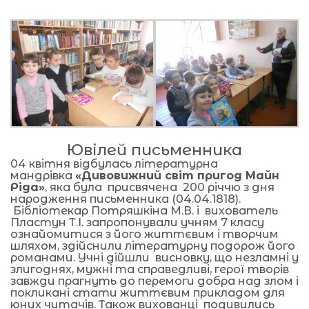
Ювілей письменника
04 квітня відбулась літературна
мандрівка
«Дивовижний світ пригод Майн
Ріда»
, яка була присвячена 200 річчю з дня
народження письменника (04.04.1818).
Бібліотекар Потряшкіна М.В. і вихователь
Пластун Т.І. запропонували учням 7 класу
ознайомитися з його життєвим і творчим
шляхом, здійснили літературну подорож його
романами. Учні дійшли висновку, що незламні у
злигоднях, мужні та справедливі, герої творів
завжди прагнуть до перемоги добра над злом і
покликані стати життєвим прикладом для
юних читачів. Також вихованці подивились