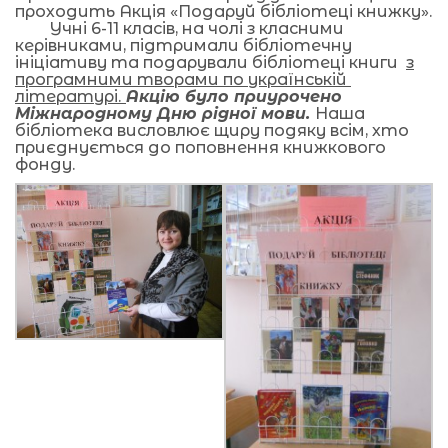
проходить Акція «Подаруй бібліотеці книжку».
Учні 6-11 класів, на чолі з класними
керівниками, підтримали бібліотечну
ініціативу та подарували бібліотеці книги
з
програмними творами по українській
літературі.
Акцію було приурочено
Міжнародному Дню рідної мови.
Наша
бібліотека висловлює щиру подяку всім, хто
приєднується до поповнення книжкового
фонду.