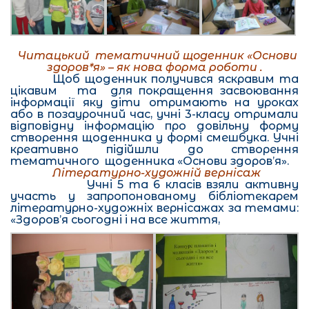
Читацький тематичний щоденник «Основи
здоров*я» – як нова форма роботи .
Щоб щоденник получився яскравим та
цікавим та для покращення засвоювання
інформації яку діти отримають на уроках
або в позаурочний час, учні 3-класу отримали
відповідну інформацію про довільну форму
створення щоденника у формі смешбука. Учні
креативно підійшли до створення
тематичного щоденника «Основи здоров’я».
Літературно-художній вернісаж
Учні 5 та 6 класів взяли активну
участь у запропонованому бібліотекарем
літературно-художніх вернісажах за темами:
«Здоров’я сьогодні і на все життя,