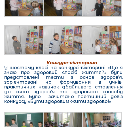
Конкурс-вікторина
У шостому класі на конкурсі-вікторині «Що я
знаю про здоровий спосіб життя?» були
представлені тести з основ здоров’я,
зорієнтовані на формування в учнів
практичних навичок дбайливого ставлення
до свого здоров’я та здорового способу
життя. Було зачитано поетичний девіз
конкурсу «Бути здоровим-жити здорово!»