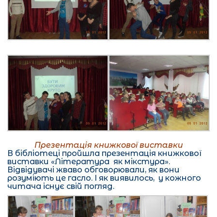
Презентація книжкової виставки
В бібліотеці пройшла презентація книжкової
виставки «Література як мікстура».
Відвідувачі жваво обговорювали, як вони
розуміють це гасло. І як виявилось, у кожного
читача існує свій погляд.