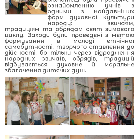
ознайомленню учнів з
одними з найдавніших
форм духовної культури
народу: звичаям,
традиціям та обрядам свят зимового
циклу. Заходи були проведені з метою
формування в молоді етнічної
самобутності, творчого ставлення до
дійсності; бо тільки через відродження
народних звичаїв, обрядів, традицій
відбувається духовне й моральне
збагачення дитячих душ.