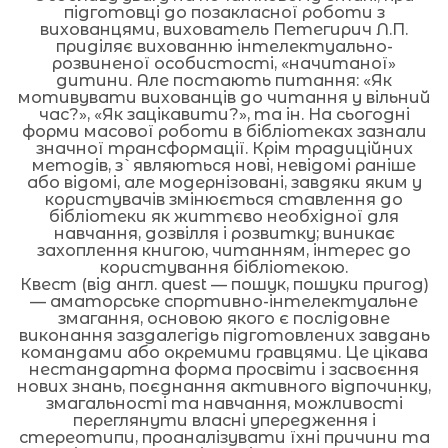
підготовці до позакласної роботи з
вихованцями, вихователь Петегирич Л.П.
приділяє вихованню інтелектуально-
розвиненої особистості, «начитаної»
дитини. Але постають питання: «Як
мотивувати вихованців до читання у вільний
час?», «Як зацікавити?», та ін. На сьогодні
форми масової роботи в бібліотеках зазнали
значної трансформації. Крім традиційних
методів, з`являються нові, невідомі раніше
або відомі, але модернізовані, завдяки яким у
користувачів змінюється ставлення до
бібліотеки як життєво необхідної для
навчання, дозвілля і розвитку; виникає
захоплення книгою, читанням, інтерес до
користування бібліотекою.
Квест (від англ. quest — пошук, пошуки пригод)
— аматорське спортивно-інтелектуальне
змагання, основою якого є послідовне
виконання заздалегідь підготовлених завдань
командами або окремими гравцями. Це цікава
нестандартна форма просвіти і засвоєння
нових знань, поєднання активного відпочинку,
змагальності та навчання, можливості
переглянути власні упередження і
стереотипи, проаналізувати їхні причини та