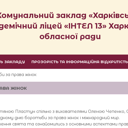
Комунальний заклад «Харківс
демічний ліцей «ІНТЕЛ 13» Харк
обласної ради
ТЬ ЗАКЛАДУ
ПРОЗОРІСТЬ ТА ІНФОРМАЦІЙНА ВІДКРИТІСТ
и за права жінок
РАВА ЖІНОК
ом Тетяною Пластун спільно з вихователями Оленою Чепенко
дному дню боротьби за права жінок і міжнародний мир.
дження свята та ознайомились з основними аспектами прав ж