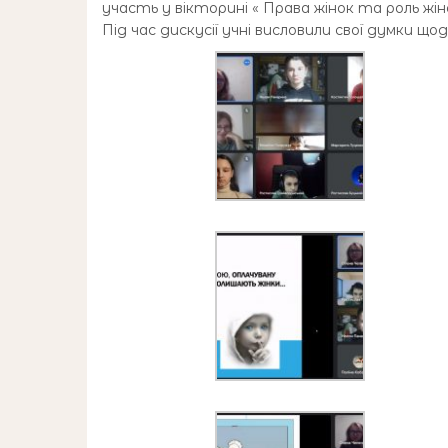
участь у вікторині « Права жінок та роль жін
Під час дискусії учні висловили свої думки що