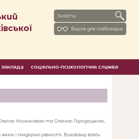
ький
івської
Версiя для слабозорих
Ь ЗАКЛАДУ
СОЦІАЛЬНО-ПСИХОЛОГІЧНА СЛУЖБА
, Ольгою Косенковою та Оленою Городецькою,
інок і гендерної рівності. Вихованці взяли