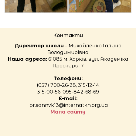
Контакти
Директор школи
– Михайленко Галина
Володимирівна
Наша адреса:
61085 м. Харків, вул. Академіка
Проскури, 7
Телефони:
(057) 700-26-28, 315-12-14,
315-00-56, 095-842-68-69
E-mail:
pr.sannvk13@internatkh.org.ua
Мапа сайту