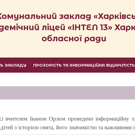
Комунальний заклад «Харківс
демічний ліцей «ІНТЕЛ 13» Харк
обласної ради
ТЬ ЗАКЛАДУ
ПРОЗОРІСТЬ ТА ІНФОРМАЦІЙНА ВІДКРИТІСТ
сі вчителем Іваном Орлом проведено інформаційну 
дітей з історією свята, його значимістю та важливими