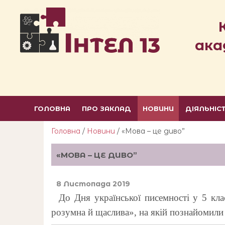
ака
ГОЛОВНА
ПРО ЗАКЛАД
НОВИНИ
ДІЯЛЬНІС
Головна
/
Новини
/ «Мова – це диво”
«МОВА – ЦЕ ДИВО”
8 Листопада 2019
До Дня української писемності у 5 кла
розумна й щаслива», на якій познайомили 