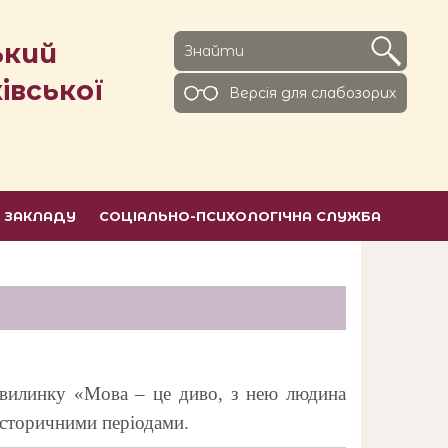
ький
івської
Версiя для слабозорих
Ь ЗАКЛАДУ
СОЦІАЛЬНО-ПСИХОЛОГІЧНА СЛУЖБА
хвилинку «Мова – це диво, з нею людина
 історичними періодами.