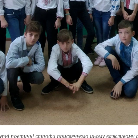
пні поетичні строфи присвячуємо цьому важливому 