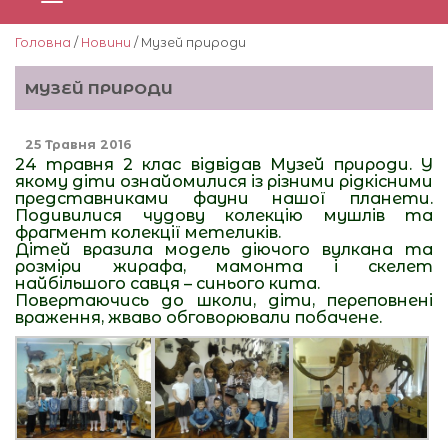
Головна
/
Новини
/ Музей природи
МУЗЕЙ ПРИРОДИ
25 Травня 2016
24 травня 2 клас відвідав Музей природи. У
якому діти ознайомилися із різними рідкісними
представниками фауни нашої планети.
Подивилися чудову колекцію мушлів та
фрагмент колекції метеликів.
Дітей вразила модель діючого вулкана та
розміри жирафа, мамонта і скелет
найбільшого савця – синього кита.
Повертаючись до школи, діти, переповнені
враження, жваво обговорювали побачене.