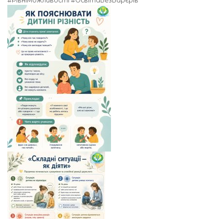
#РівніМожливості #ОсвітаБезБарєрів