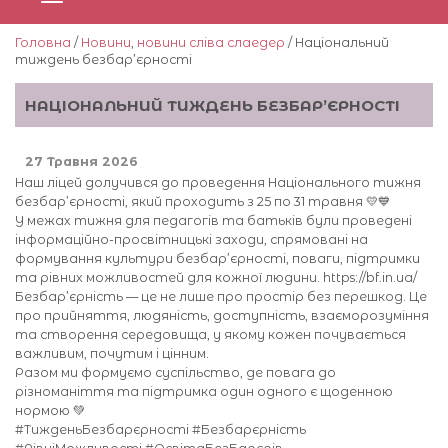
Головна
/
Новини
,
новини сліва слаедер
/ Національний
тиждень безбар’єрності
НАЦІОНАЛЬНИЙ ТИЖДЕНЬ БЕЗБАР’ЄРНОСТІ
27 Травня 2026
Наш ліцей долучився до проведення Національного тижня
безбар’єрності, який проходить з 25 по 31 травня 💛💙
У межах тижня для педагогів та батьків були проведені
інформаційно-просвітницькі заходи, спрямовані на
формування культури безбар’єрності, поваги, підтримки
та рівних можливостей для кожної людини. https://bf.in.ua/
Безбар’єрність — це не лише про простір без перешкод. Це
про прийняття, людяність, доступність, взаєморозуміння
та створення середовища, у якому кожен почувається
важливим, почутим і цінним.
Разом ми формуємо суспільство, де повага до
різноманіття та підтримка один одного є щоденною
нормою 💚
#ТижденьБезбарєрності #Безбарєрність