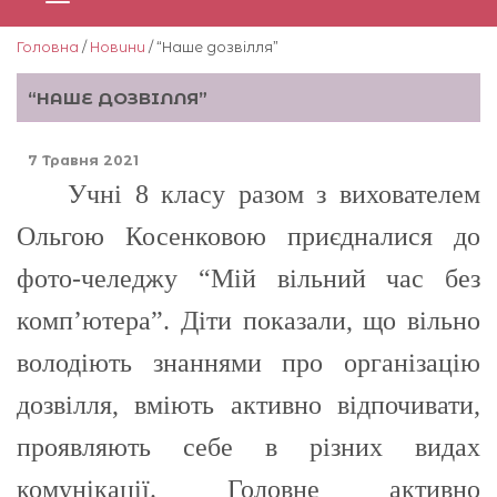
Головна
/
Новини
/ “Наше дозвiлля”
“НАШЕ ДОЗВIЛЛЯ”
7 Травня 2021
Учнi 8 класу разом з вихователем
Ольгою Косенковою приєдналися до
фото-челеджу “Мiй вiльний час без
комп’ютера”. Дiти показали, що вiльно
володiють знаннями про органiзацiю
дозвiлля, вмiють активно вiдпочивати,
проявляють себе в рiзних видах
комунiкацiї. Головне активно