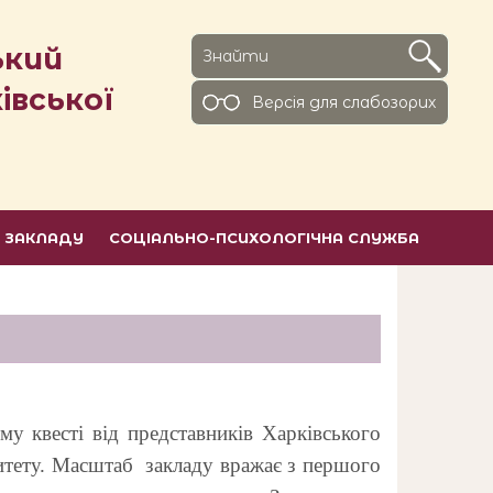
ький
івської
Версiя для слабозорих
Ь ЗАКЛАДУ
СОЦІАЛЬНО-ПСИХОЛОГІЧНА СЛУЖБА
 квесті від представників Харківського
ситету. Масштаб закладу вражає з першого