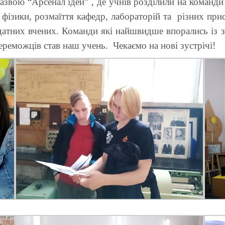
назвою “Арсенал ідей” , де учнів розділили на команд
 фізики, розмаїття кафедр, лабораторій та різних пр
идатних вчених. Команди які найшвидше впорались із 
ереможців став наш учень. Чекаємо на нові зустрічі!