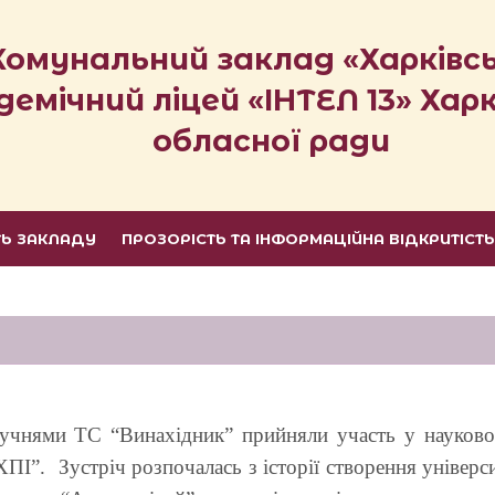
Комунальний заклад «Харківс
демічний ліцей «ІНТЕЛ 13» Харк
обласної ради
ТЬ ЗАКЛАДУ
ПРОЗОРІСТЬ ТА ІНФОРМАЦІЙНА ВІДКРИТІСТ
чнями ТС “Винахідник” прийняли участь у науковому
ХПІ”. Зустріч розпочалась з історії створення універ