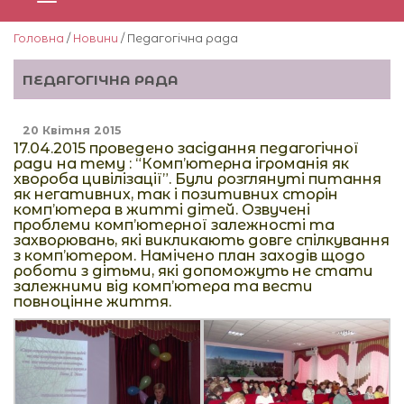
Головна
/
Новини
/ Педагогічна рада
ПЕДАГОГІЧНА РАДА
20 Квітня 2015
17.04.2015 проведено засідання педагогічної
ради на тему : “Комп’ютерна ігроманія як
хвороба цивілізації”. Були розглянуті питання
як негативних, так і позитивних сторін
комп’ютера в житті дітей. Озвучені
проблеми комп’ютерної залежності та
захворювань, які викликають довге спілкування
з комп’ютером. Намічено план заходів щодо
роботи з дітьми, які допоможуть не стати
залежними від комп’ютера та вести
повноцінне життя.