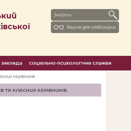
ький
івської
Версiя для слабозорих
Ь ЗАКЛАДУ
СОЦІАЛЬНО-ПСИХОЛОГІЧНА СЛУЖБА
сних керівників.
 ТА КЛАСНИХ КЕРІВНИКІВ.