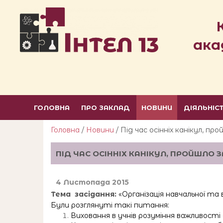
ака
ГОЛОВНА
ПРО ЗАКЛАД
НОВИНИ
ДІЯЛЬНІС
Головна
/
Новини
/ Під час осінніх канікул, п
ПІД ЧАС ОСІННІХ КАНІКУЛ, ПРОЙШЛО 
4 Листопада 2015
Тема засідання:
«Організація навчальної та
Були розглянуті такі питання:
Виховання в учнів розуміння важливості 