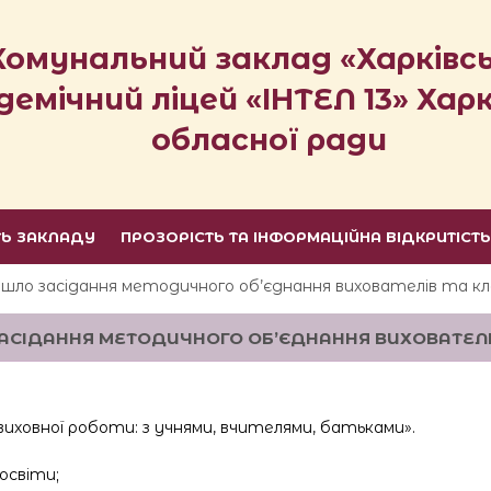
Комунальний заклад «Харківс
демічний ліцей «ІНТЕЛ 13» Харк
обласної ради
ТЬ ЗАКЛАДУ
ПРОЗОРІСТЬ ТА ІНФОРМАЦІЙНА ВІДКРИТІСТ
ройшло засідання методичного об’єднання вихователів та кла
ЗАСІДАННЯ МЕТОДИЧНОГО ОБ’ЄДНАННЯ ВИХОВАТЕЛІВ
 виховної роботи: з учнями, вчителями, батьками».
освіти;