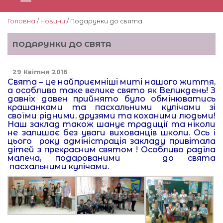
Головна
/
Новини
/ Подарунки до свята
ПОДАРУНКИ ДО СВЯТА
29 Квітня 2016
Свята – це найприємніші миті нашого життя,
а особливо таке велике свято як Великдень! З
давніх давен прийнято було обмінюватись
крашанками та пасхальними кулічами зі
своїми рідними, друзями та коханими людьми!
Наш заклад також шанує традиції та ніколи
не залишає без уваги вихованців школи. Ось і
цього року адміністрація закладу привітала
дітей з прекрасним святом ! Особливо раділа
малеча, подарованими до свята
пасхальними кулічами.