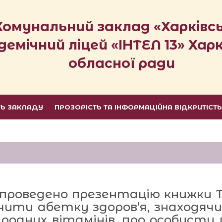
Комунальний заклад «Харківс
демічний ліцей «ІНТЕЛ 13» Харк
обласної ради
ТЬ ЗАКЛАДУ
ПРОЗОРІСТЬ ТА ІНФОРМАЦІЙНА ВІДКРИТІСТ
і проведено презентацію книжки
чити абетку здоров’я, знаходячи 
иродних вітамінів, про особисту г