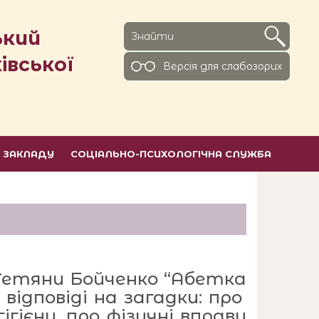
ький
івської
Версiя для слабозорих
Ь ЗАКЛАДУ
СОЦІАЛЬНО-ПСИХОЛОГІЧНА СЛУЖБА
 Тетяни Бойченко “Абетка
відповіді на загадки: про
ігієну, про фізичні вправи