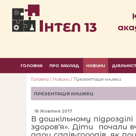
ака
ГОЛОВНА
ПРО ЗАКЛАД
НОВИНИ
ДІЯЛЬНІС
Головна
/
Новини
/ Презентація книжки
ПРЕЗЕНТАЦІЯ КНИЖКИ
18 Жовтня 2017
В дошкільному підрозділ
здоров’я». Діти почали в
дари садів-городів, як пр