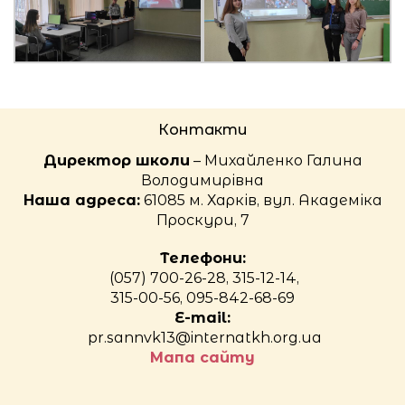
Контакти
Директор школи
– Михайленко Галина
Володимирівна
Наша адреса:
61085 м. Харків, вул. Академіка
Проскури, 7
Телефони:
(057) 700-26-28, 315-12-14,
315-00-56, 095-842-68-69
E-mail:
pr.sannvk13@internatkh.org.ua
Мапа сайту