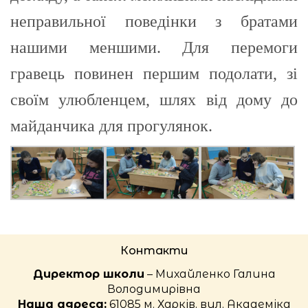
неправильної поведiнки з братами
нашими меншими. Для перемоги
гравець повинен першим подолати, зi
cвоїм улюбленцем, шлях вiд дому до
майданчика для прогулянок.
Контакти
Директор школи
– Михайленко Галина
Володимирівна
Наша адреса:
61085 м. Харків, вул. Академіка