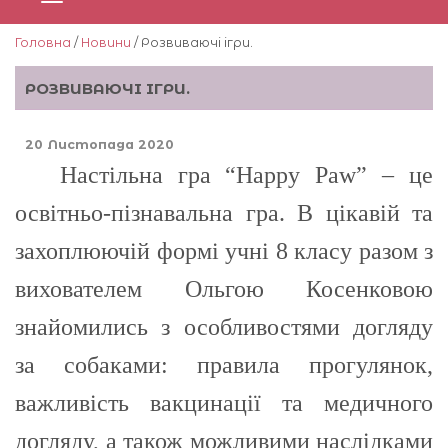
Головна
/
Новини
/ Розвиваючi iгри.
РОЗВИВАЮЧI IГРИ.
20 Листопада 2020
Настiльна гра “Happy Paw” – це
освiтньо-пiзнавальна гра. В цiкавiй та
захоплюючiй формi учнi 8 класу разом з
вихователем Ольгою Косенковою
знайомились з особливостями догляду
за собаками: правила прогулянок,
важливicть вакцинацiї та медичного
догляду, а також можливими наслiдками