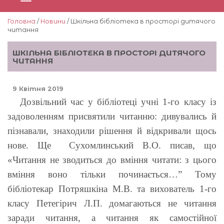
Головна
/
Новини
/ Шкільна бібліотека в просторі дитячого
читання
ШКІЛЬНА БІБЛІОТЕКА В ПРОСТОРІ ДИТЯЧОГО
ЧИТАННЯ
9 Квітня 2019
Дозвільний час у бібліотеці учні 1-го класу із
задоволенням присвятили читанню: дивувались й
пізнавали, знаходили рішення й відкривали щось
нове. Ще Сухомлинський В
.О.
писав, що
«Читання не зводиться до вміння читати: з цього
вміння воно тільки починається…” Тому
бібліотекар Потряшкіна М.В. та вихователь 1-го
класу Петегірич Л.П. домагаються не читання
заради читання, а читання як самостійної