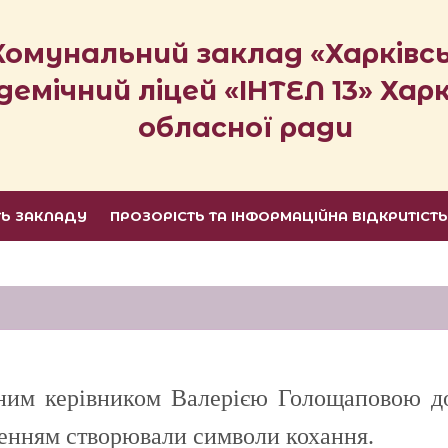
Комунальний заклад «Харківс
демічний ліцей «ІНТЕЛ 13» Харк
обласної ради
ТЬ ЗАКЛАДУ
ПРОЗОРІСТЬ ТА ІНФОРМАЦІЙНА ВІДКРИТІСТ
им керівником Валерією Голощаповою до 
пленням створювали символи кохання.