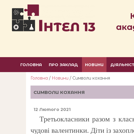
ака
ГОЛОВНА
ПРО ЗАКЛАД
НОВИНИ
ДІЯЛЬНІС
Головна
/
Новини
/ Символи кохання
СИМВОЛИ КОХАННЯ
12 Лютого 2021
Третьокласники разом з класн
чудові валентинки. Діти із захо