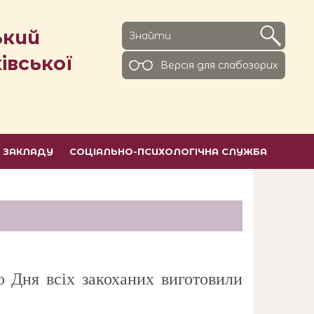
ький
івської
Версiя для слабозорих
Ь ЗАКЛАДУ
СОЦІАЛЬНО-ПСИХОЛОГІЧНА СЛУЖБА
Дня всіх закоханих виготовили