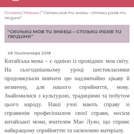
Головна
/
Новини
/ “Скільки мов ти знаєш – стільки разів ти
людина”
“СКІЛЬКИ МОВ ТИ ЗНАЄШ – СТІЛЬКИ РАЗІВ ТИ
ЛЮДИНА”
28 Листопада 2018
Китайська мова – є однією із провідних мов світу.
На сьогоднішньому уроці шестикласники
продовжували вивчати цю надзвичайно цікаву й
незвичну, для нашого сприйняття, мову.
Знайомилися з культурою, традиціями та побутом
цього народу. Наші учні мають справу зі
справжнім професіоналом своєї справи, носієм
китайської мови, вчителем Мао Луяо, що сприяє
найкращому сприйняттю та засвоєнню матеріалу.