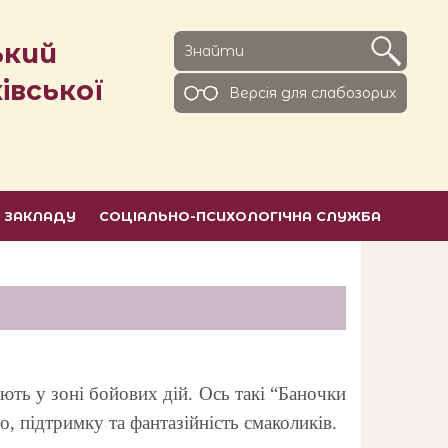
ький
івської
Версiя для слабозорих
Ь ЗАКЛАДУ
СОЦІАЛЬНО-ПСИХОЛОГІЧНА СЛУЖБА
ють у зоні бойових дій. Ось такі “Баночки
, підтримку та фантазійність смаколиків.