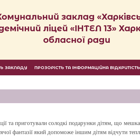
Комунальний заклад «Харківс
демічний ліцей «ІНТЕЛ 13» Харк
обласної ради
ТЬ ЗАКЛАДУ
ПРОЗОРІСТЬ ТА ІНФОРМАЦІЙНА ВІДКРИТІСТ
акції та приготували солодкі подарунки дітям, що мешка
чої фантазії який допоможе іншим дітям відчути тепло