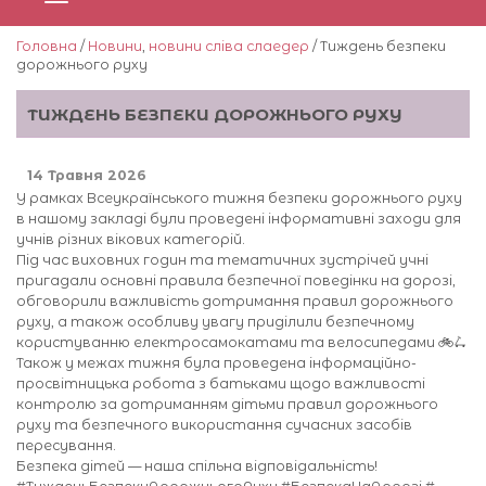
Головна
/
Новини
,
новини сліва слаедер
/ Тиждень безпеки
дорожнього руху
ТИЖДЕНЬ БЕЗПЕКИ ДОРОЖНЬОГО РУХУ
14 Травня 2026
У рамках Всеукраїнського тижня безпеки дорожнього руху
в нашому закладі були проведені інформативні заходи для
учнів різних вікових категорій.
Під час виховних годин та тематичних зустрічей учні
пригадали основні правила безпечної поведінки на дорозі,
обговорили важливість дотримання правил дорожнього
руху, а також особливу увагу приділили безпечному
користуванню електросамокатами та велосипедами 🚲🛴
Також у межах тижня була проведена інформаційно-
просвітницька робота з батьками щодо важливості
контролю за дотриманням дітьми правил дорожнього
руху та безпечного використання сучасних засобів
пересування.
Безпека дітей — наша спільна відповідальність!