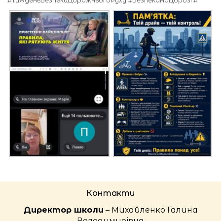
#ТижденьБезпекиДорожньогоРуху #БезпекаНаДорозі #
Контакти
Директор школи
– Михайленко Галина
Володимирівна