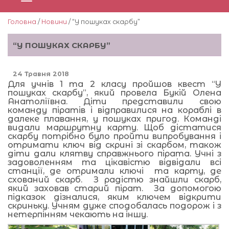
Головна
/
Новини
/ “У пошуках скарбу”
“У ПОШУКАХ СКАРБУ”
24 Травня 2018
Для учнів 1 та 2 класу пройшов квест “У
пошуках скарбу”, який провела Букій Олена
Анатоліївна. Діти представили свою
команду піратів і відправилися на кораблі в
далеке плавання, у пошуках пригод. Команді
видали маршрутну карту. Щоб дістатися
скарбу потрібно було пройти випробування і
отримати ключ від скрині зі скарбом, також
діти дали клятву справжнього пірата. Учні з
задоволенням та цікавістю відвідали всі
станції, де отримали ключі та карту, де
схований скарб. З радістю знайшли скарб,
який заховав старий пірат. За допомогою
підказок дізналися, яким ключем відкрити
скриньку. Учням дуже сподобалась подорож і з
нетерпінням чекають на іншу.