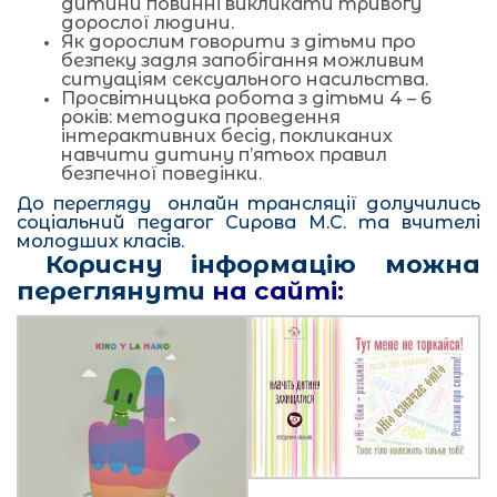
дитини повинні викликати тривогу
дорослої людини.
Як дорослим говорити з дітьми про
безпеку задля запобігання можливим
ситуаціям сексуального насильства.
Просвітницька робота з дітьми 4 – 6
років: методика проведення
інтерактивних бесід, покликаних
навчити дитину п’ятьох правил
безпечної поведінки.
До перегляду онлайн трансляції долучились
соціальний педагог Сирова М.С. та вчителі
молодших класів.
Корисну інформацію можна
переглянути
на сайті: