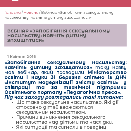
Головна
/
Новини
/ Вебінар «Запобігання сексуальному
насильству: навчіть дитину захищатися»
ВЕБІНАР «ЗАПОБІГАННЯ СЕКСУАЛЬНОМУ
НАСИЛЬСТВУ: НАВЧІТЬ ДИТИНУ
ЗАХИЩАТИСЯ»
1 Квітня 2016
«Запобігання сексуальному насильству:
навчіть дитину захищатися»
таку назву
мав вебінар, який проводили
Міністерство
освіти і науки 31 березня спільно із ДНУ
«Інститут модернізації змісту освіти» у
співпраці та за технічної підтримки
Освітнього порталу «Педагогічна преса».
Під час заходу розглядались такі питання:
Що таке сексуальне насильство. Які дії
стосовно дітей вважаються
сексуальним насильством.
Причини виникнення сексуального
насильства над дітьми та наслідки.
Які ситуації та сигнали в поведінці