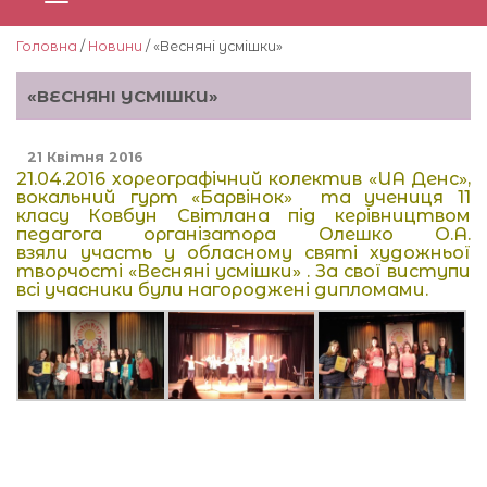
Головна
/
Новини
/ «Весняні усмішки»
«ВЕСНЯНІ УСМІШКИ»
21 Квітня 2016
21.04.2016 хореографічний колектив «UA Денс»,
вокальний гурт «Барвінок» та учениця 11
класу Ковбун Світлана під керівництвом
педагога організатора Олешко О.А.
взяли участь у обласному святі художньої
творчості «Весняні усмішки» . За свої виступи
всі учасники були нагороджені дипломами.