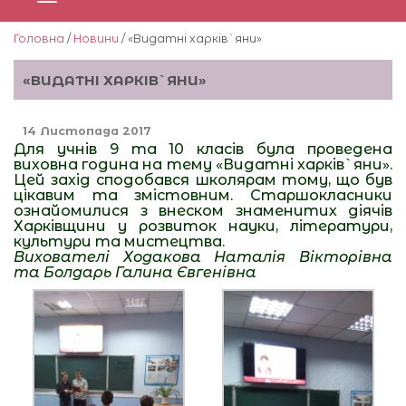
Головна
/
Новини
/ «Видатні харків`яни»
«ВИДАТНІ ХАРКІВ`ЯНИ»
14 Листопада 2017
Для учнів 9 та 10 класів була проведена
виховна година на тему «Видатні харків`яни».
Цей захід сподобався школярам тому, що був
цікавим та змістовним. Старшокласники
ознайомилися з внеском знаменитих діячів
Харківщини у розвиток науки, літератури,
культури та мистецтва.
Вихователі Ходакова Наталія Вікторівна
та Болдарь Галина Євгенівна