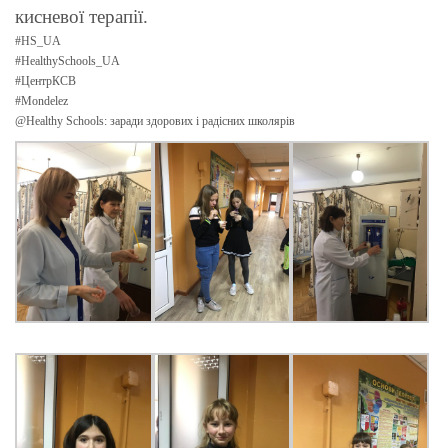
кисневої терапії.
#HS_UA
#HealthySchools_UA
#ЦентрКСВ
#Mondelez
@Healthy Schools: заради здорових і радісних школярів