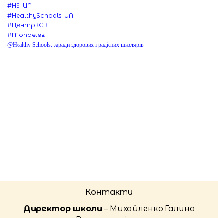
#
HS_UA
#
HealthySchools_UA
#
ЦентрКСВ
#
Mondelez
@Healthy Schools: заради здорових і радісних школярів
Контакти
Директор школи
– Михайленко Галина